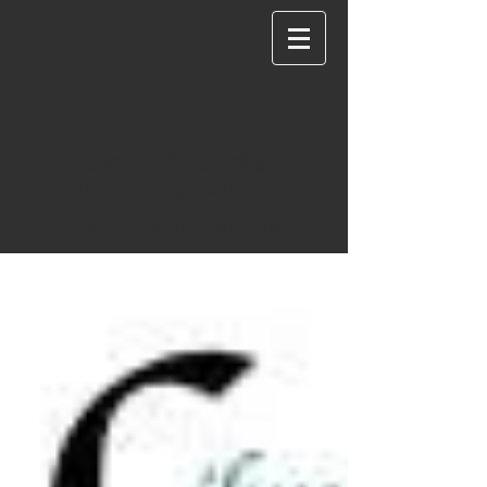
Stella Kaloudis
P H O T O G R A P H Y
PRESS AND MEDIA